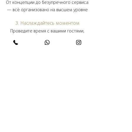
От концепции до безупречного сервиса
— всё организовано на высшем уровне
3. Наслаждайтесь моментом
Проведите время с вашими гостями,
пока мы заботимся обо всём остальном
Всё действительно просто
Организуйте ваше мероприятие вместе с нами